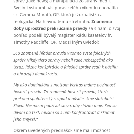
správ (fake news) a manipulácia zo strany médií.
Svojimi vstupmi nás počas celého víkendu obohatila
sr. Gemma Morató, OP, ktorá je žurnalistka a
teologička. Na hlavnú tému stretnutia:
Znamenia
doby uprostred prekrúcania pravdy
sa s nami o svoj
pohľad podelil bývalý magister Rádu kazateľov fr.
Timothy Radcliffe, OP. Medzi iným uviedol:
„Čo znamená hľadať pravdu v tomto svete falošných
správ? Nikdy tieto správy neboli také nebezpečné ako
teraz. Rôzne konšpirácie a falošné správy vedú k násiliu
a ohrozujú demokraciu.
My ako dominikáni s mottom Veritas máme povinnosť
hovoriť pravdu. To znamená hovoriť pravdu, ktorá
prekoná spoločenský rozpad a násilie. Sme služobníci
Slova. Nesmiem používať slovo, aby slúžilo mne. Keď sa
dívam na text, musím sa s ním konfrontovať a skúmať
jeho zmysel.“
Okrem uvedených prednášok sme mali možnosť