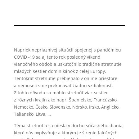
Napriek nepriaznivej situácii spojenej s pandémiou
COVID -19 sa aj tento rok posledný víkend
vianočného obdobia uskutočnilo tradičné stretnutie
mladých sestier dominikánok z celej Európy.
Tentokrát stretnutie prebiehalo v online priestore
a nemuseli sme prekonávať žiadnu vzdialenosť.
Z tohto dôvodu sa mohlo stretnúť viac sestier
z rôznych krajín ako napr. Španielsko, Francúzsko,
Nemecko, Česko, Slovensko, Nórsko, Írsko, Anglicko,
Taliansko, Litva, …
Téma stretnutia sa niesla v duchu súčasného diania,
ktoré nás ovplyvňuje a ktorým je šírenie falošných