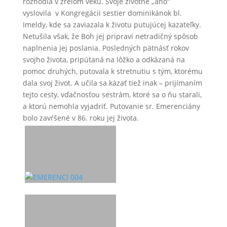
rozhodla v zrelom veku. Svoje životné „áno“
vyslovila v Kongregácii sestier dominikánok bl.
Imeldy, kde sa zaviazala k životu putujúcej kazateľky.
Netušila však, že Boh jej pripraví netradičný spôsob
naplnenia jej poslania. Posledných pätnásť rokov
svojho života, pripútaná na lôžko a odkázaná na
pomoc druhých, putovala k stretnutiu s tým, ktorému
dala svoj život. A učila sa kázať tiež inak – prijímaním
tejto cesty, vďačnosťou sestrám, ktoré sa o ňu starali,
a ktorú nemohla vyjadriť. Putovanie sr. Emerenciány
bolo zavŕšené v 86. roku jej života.