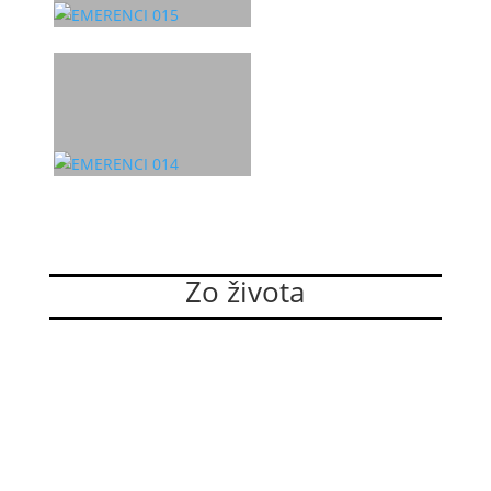
Zo života
Dominikánky si zvolili nové vedenie
Sestry z Kongregácie sestier dominikánok bl. Imeldy