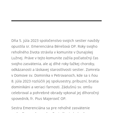
Dňa 5. júla 2023 spoločenstvo svojich sestier navždy
opustila sr. Emerenciána Bérešová OP. Roky svojho
rehoľného života strávila v komunite v Dunajskej
Lužnej. Práve v tejto komunite zažila počiatočný čas
svojho zasvätenia, ale aj dlhé roky ťažkej choroby,
odkázanosti a láskavej starostlivosti sestier. Zomrela
v Domove sv. Dominika v Petrovanoch, kde sa s ňou
8. júla 2023 rozlúčili jej spolusestry, príbuzní, bratia
dominikáni a veriaci farnosti. Zádušnú sv. omšu
celebroval a pohrebné obrady vykonal jej dlhoročný
spovedník, fr. Pius Majerovič OP.
Sestra Emerenciána sa pre rehoľné zasvätenie