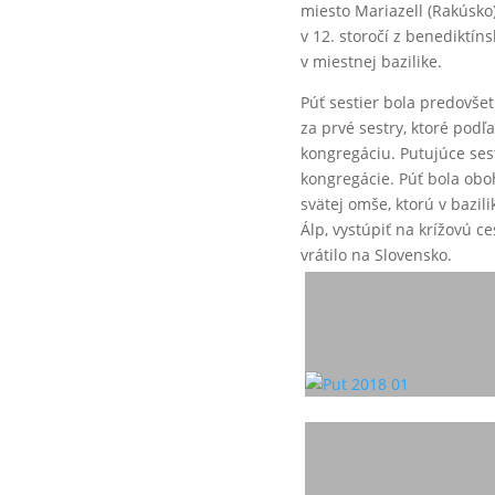
miesto Mariazell (Rakúsko
v 12. storočí z benediktí
v miestnej bazilike.
Púť sestier bola predovše
za prvé sestry, ktoré podľa
kongregáciu. Putujúce ses
kongregácie. Púť bola obo
svätej omše, ktorú v bazil
Álp, vystúpiť na krížovú ce
vrátilo na Slovensko.