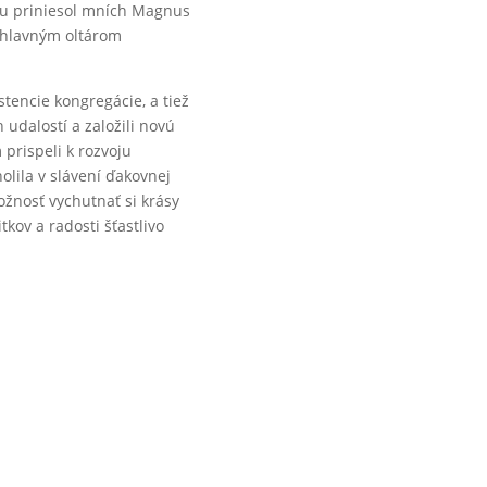
llu priniesol mních Magnus
 hlavným oltárom
tencie kongregácie, a tiež
 udalostí a založili novú
prispeli k rozvoju
lila v slávení ďakovnej
ožnosť vychutnať si krásy
tkov a radosti šťastlivo