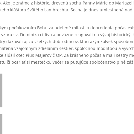
). Ako je známe z histórie, drevenú sochu Panny Márie do Mariaze
nskeho kláštora Svätého Lambrechta. Socha je dnes umiestnená nad
tkým poďakovaním Bohu za udelené milosti a dobrodenia počas exis
 vzoru sv. Dominika citlivo a odvážne reagovali na vývoj historických
try ďakovali aj za všetkých dobrodincov, ktorí akýmkoľvek spôsobom 
hatená vzájomným zdieľaním sestier, spoločnou modlitbou a vyvrcho
ike slúžil otec Pius Majerovič OP. Za krásneho počasia mali sestry m
stu či pozrieť si mestečko. Večer sa putujúce spoločenstvo plné záži