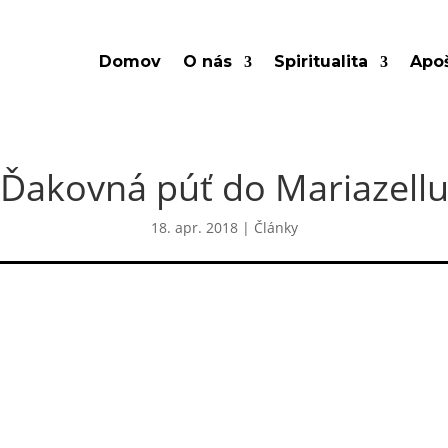
Domov
O nás
Spiritualita
Apoš
Ďakovná púť do Mariazell
18. apr. 2018
|
Články