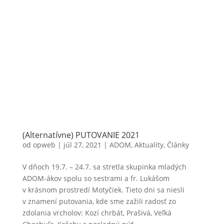
(Alternatívne) PUTOVANIE 2021
od
opweb
|
júl 27, 2021
|
ADOM
,
Aktuality
,
Články
V dňoch 19.7. – 24.7. sa stretla skupinka mladých
ADOM-ákov spolu so sestrami a fr. Lukášom
v krásnom prostredí Motyčiek. Tieto dni sa niesli
v znamení putovania, kde sme zažili radosť zo
zdolania vrcholov: Kozí chrbát, Prašivá, Veľká