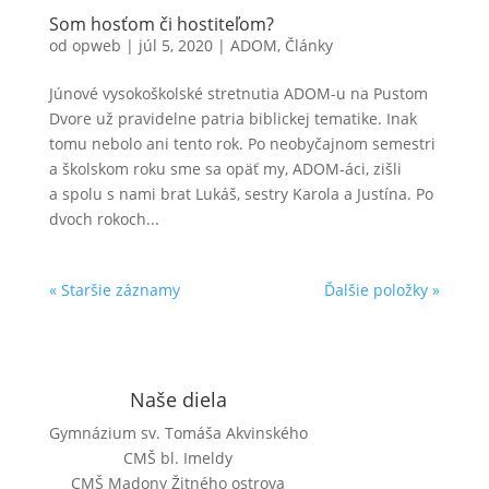
Som hosťom či hostiteľom?
od
opweb
|
júl 5, 2020
|
ADOM
,
Články
Júnové vysokoškolské stretnutia ADOM-u na Pustom
Dvore už pravidelne patria biblickej tematike. Inak
tomu nebolo ani tento rok. Po neobyčajnom semestri
a školskom roku sme sa opäť my, ADOM-áci, zišli
a spolu s nami brat Lukáš, sestry Karola a Justína. Po
dvoch rokoch...
« Staršie záznamy
Ďalšie položky »
Naše diela
Gymnázium sv. Tomáša Akvinského
CMŠ bl. Imeldy
CMŠ Madony Žitného ostrova