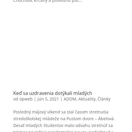
Chochuľa, Krčahy a poslednú púť...
Keď sa uzdravenia dotýkali mladých
od
opweb
|
jún 5, 2021
|
ADOM
,
Aktuality
,
Články
Posledný májový víkend sa stal časom stretnutia
stredoškolskej mládeže na Pustom dvore – Ábelová.
Desať mladých študentov malo odvahu stretnúť sa