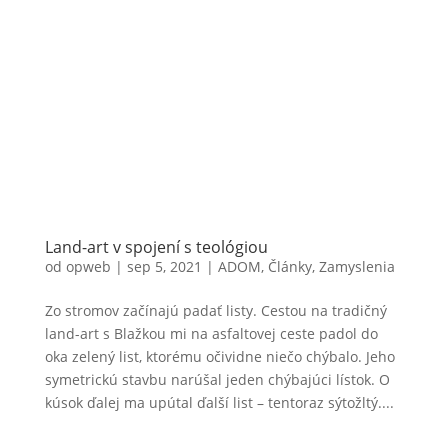
Land-art v spojení s teológiou
od
opweb
|
sep 5, 2021
|
ADOM
,
Články
,
Zamyslenia
Zo stromov začínajú padať listy. Cestou na tradičný
land-art s Blažkou mi na asfaltovej ceste padol do
oka zelený list, ktorému očividne niečo chýbalo. Jeho
symetrickú stavbu narúšal jeden chýbajúci lístok. O
kúsok ďalej ma upútal ďalší list – tentoraz sýtožltý....