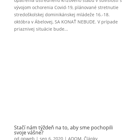
opatrenia ústredného krízového štábu v súvislosti s
vývojom ochorenia Covid-19, plánované stretnutie
stredoškolskej dominikánskej mládeže 16.-18.
októbra v Ábelovej, SA KONAŤ NEBUDE. V prípade
priaznivej situácie bude...
Stačí nám týždeň na to, aby sme pochopili
svoje vášne?
od
opweb
|
sep 6, 2020
|
ADOM
,
Články