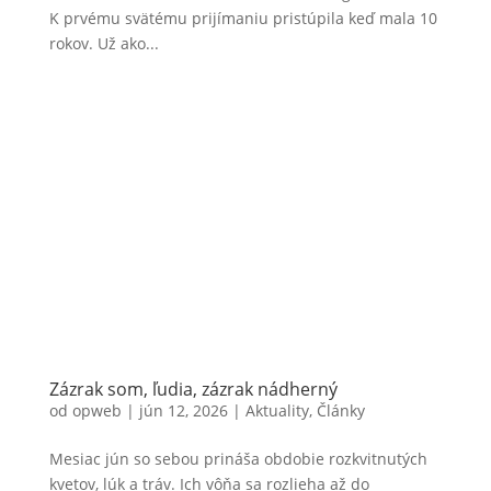
K prvému svätému prijímaniu pristúpila keď mala 10
rokov. Už ako...
Zázrak som, ľudia, zázrak nádherný
od
opweb
|
jún 12, 2026
|
Aktuality
,
Články
Mesiac jún so sebou prináša obdobie rozkvitnutých
kvetov, lúk a tráv. Ich vôňa sa rozlieha až do