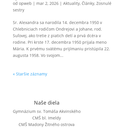
od
opweb
|
mar 2, 2026
|
Aktuality
,
Články
,
Zosnulé
sestry
Sr. Alexandra sa narodila 14. decembra 1950 v
Chlebniciach rodičom Ondrejovi a Johane, rod.
Suľovej, ako tretie z piatich detí a prvá dcéra v
rodine. Pri krste 17. decembra 1950 prijala meno
Mária. K prvému svätému prijímaniu pristúpila 22.
augusta 1958. Vo svojom...
« Staršie záznamy
Naše diela
Gymnázium sv. Tomáša Akvinského
CMŠ bl. Imeldy
CMŠ Madony Žitného ostrova