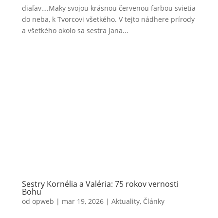
diaľav….Maky svojou krásnou červenou farbou svietia
do neba, k Tvorcovi všetkého. V tejto nádhere prírody
a všetkého okolo sa sestra Jana...
Sestry Kornélia a Valéria: 75 rokov vernosti
Bohu
od
opweb
|
mar 19, 2026
|
Aktuality
,
Články