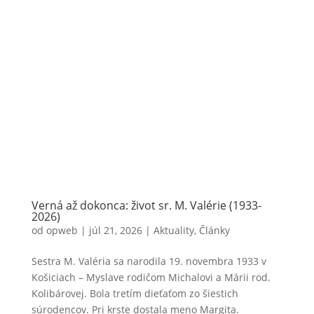
Verná až dokonca: život sr. M. Valérie (1933-
2026)
od
opweb
|
júl 21, 2026
|
Aktuality
,
Články
Sestra M. Valéria sa narodila 19. novembra 1933 v
Košiciach – Myslave rodičom Michalovi a Márii rod.
Kolibárovej. Bola tretím dieťaťom zo šiestich
súrodencov. Pri krste dostala meno Margita.