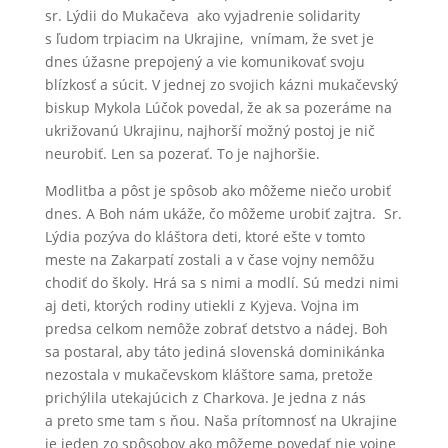
sr. Lýdii do Mukačeva ako vyjadrenie solidarity
s ľudom trpiacim na Ukrajine, vnímam, že svet je
dnes úžasne prepojený a vie komunikovať svoju
blízkosť a súcit. V jednej zo svojich kázni mukačevský
biskup Mykola Lúčok povedal, že ak sa pozeráme na
ukrižovanú Ukrajinu, najhorší možný postoj je nič
neurobiť. Len sa pozerať. To je najhoršie.
Modlitba a pôst je spôsob ako môžeme niečo urobiť
dnes. A Boh nám ukáže, čo môžeme urobiť zajtra. Sr.
Lýdia pozýva do kláštora deti, ktoré ešte v tomto
meste na Zakarpatí zostali a v čase vojny nemôžu
chodiť do školy. Hrá sa s nimi a modlí. Sú medzi nimi
aj deti, ktorých rodiny utiekli z Kyjeva. Vojna im
predsa celkom nemôže zobrať detstvo a nádej. Boh
sa postaral, aby táto jediná slovenská dominikánka
nezostala v mukačevskom kláštore sama, pretože
prichýlila utekajúcich z Charkova. Je jedna z nás
a preto sme tam s ňou. Naša prítomnosť na Ukrajine
je jeden zo spôsobov ako môžeme povedať nie vojne