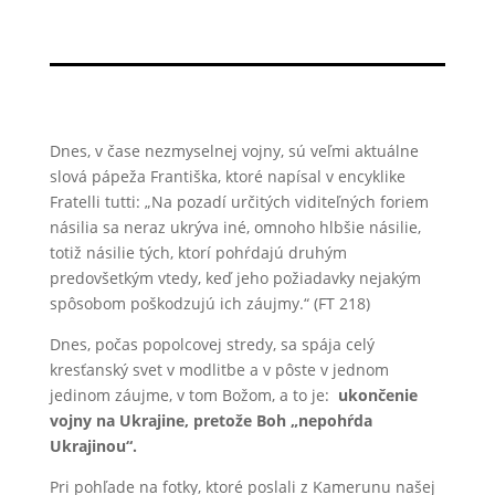
Dnes, v čase nezmyselnej vojny, sú veľmi aktuálne
slová pápeža Františka, ktoré napísal v encyklike
Fratelli tutti: „Na pozadí určitých viditeľných foriem
násilia sa neraz ukrýva iné, omnoho hlbšie násilie,
totiž násilie tých, ktorí pohŕdajú druhým
predovšetkým vtedy, keď jeho požiadavky nejakým
spôsobom poškodzujú ich záujmy.“ (FT 218)
Dnes, počas popolcovej stredy, sa spája celý
kresťanský svet v modlitbe a v pôste v jednom
jedinom záujme, v tom Božom, a to je:
ukončenie
vojny na Ukrajine, pretože Boh „nepohŕda
Ukrajinou“.
Pri pohľade na fotky, ktoré poslali z Kamerunu našej