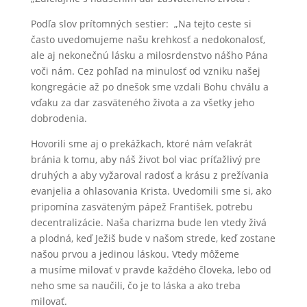
Podľa slov prítomných sestier: „Na tejto ceste si
často uvedomujeme našu krehkosť a nedokonalosť,
ale aj nekonečnú lásku a milosrdenstvo nášho Pána
voči nám. Cez pohľad na minulosť od vzniku našej
kongregácie až po dnešok sme vzdali Bohu chválu a
vďaku za dar zasväteného života a za všetky jeho
dobrodenia.
Hovorili sme aj o prekážkach, ktoré nám veľakrát
bránia k tomu, aby náš život bol viac príťažlivý pre
druhých a aby vyžaroval radosť a krásu z prežívania
evanjelia a ohlasovania Krista. Uvedomili sme si, ako
pripomína zasväteným pápež František, potrebu
decentralizácie. Naša charizma bude len vtedy živá
a plodná, keď Ježiš bude v našom strede, keď zostane
našou prvou a jedinou láskou. Vtedy môžeme
a musíme milovať v pravde každého človeka, lebo od
neho sme sa naučili, čo je to láska a ako treba
milovať.