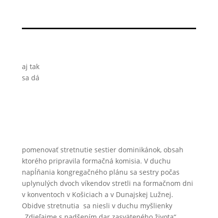
aj tak
sa dá
pomenovať stretnutie sestier dominikánok, obsah
ktorého pripravila formačná komisia. V duchu
napĺňania kongregačného plánu sa sestry počas
uplynulých dvoch víkendov stretli na formačnom dni
v konventoch v Košiciach a v Dunajskej Lužnej.
Obidve stretnutia sa niesli v duchu myšlienky
„Zdieľajme s nadšením dar zasväteného života“
.