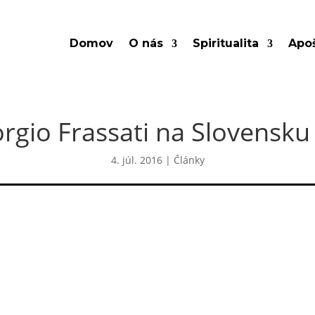
Domov
O nás
Spiritualita
Apoš
iorgio Frassati na Slovensk
4. júl. 2016
|
Články