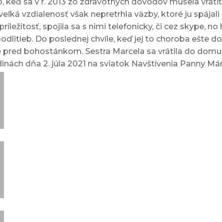
ko, keď sa v r. 2013 zo zdravotných dôvodov musela vrát
veľká vzdialenosť však nepretrhla väzby, ktoré ju spájali 
ríležitosť, spojila sa s nimi telefonicky, či cez skype, n
dlitieb. Do poslednej chvíle, keď jej to choroba ešte dov
be pred bohostánkom. Sestra Marcela sa vrátila do dom
inách dňa 2. júla 2021 na sviatok Navštívenia Panny Már