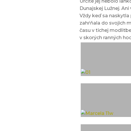
Určite jej nebolo ľah
Dunajskej Lužnej. Ani 
Vždy keď sa naskytla p
zahŕňala do svojich mo
času v tichej modlit
v skorých ranných hod