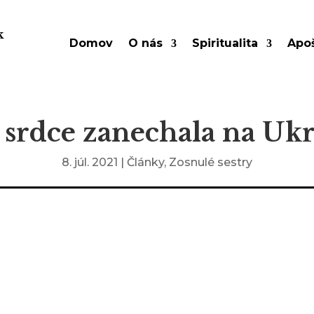
k
Domov
O nás
Spiritualita
Apoš
 srdce zanechala na Ukr
8. júl. 2021
|
Články
,
Zosnulé sestry