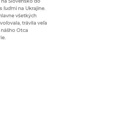
iť na Slovensko do
s ľuďmi na Ukrajine.
o hlavne všetkých
oľovala, trávila veľa
u nášho Otca
ie.