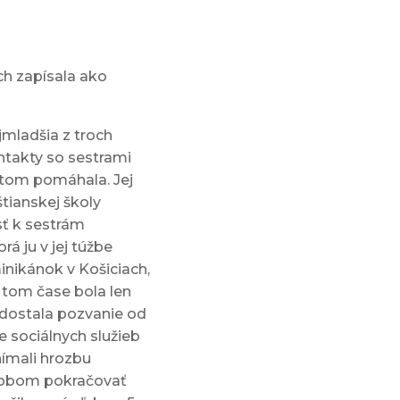
ch zapísala ako
jmladšia z troch
ntakty so sestrami
i tom pomáhala. Jej
tianskej školy
sť k sestrám
á ju v jej túžbe
inikánok v Košiciach,
 tom čase bola len
 dostala pozvanie od
e sociálnych služieb
nímali hrozbu
ôsobom pokračovať