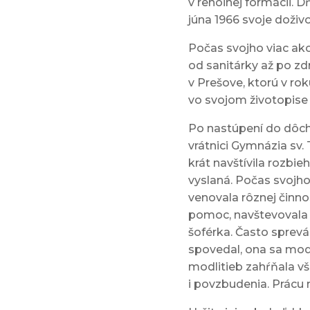
v rehoľnej formácii. Dň
júna 1966 svoje doživo
Počas svojho viac ak
od sanitárky až po zd
v Prešove, ktorú v ro
vo svojom životopise
Po nastúpení do dôch
vrátnici Gymnázia sv.
krát navštívila rozbie
vyslaná. Počas svojho
venovala rôznej činnos
pomoc, navštevovala n
šoférka. Často sprevá
spovedal, ona sa modl
modlitieb zahŕňala vš
i povzbudenia. Prácu 