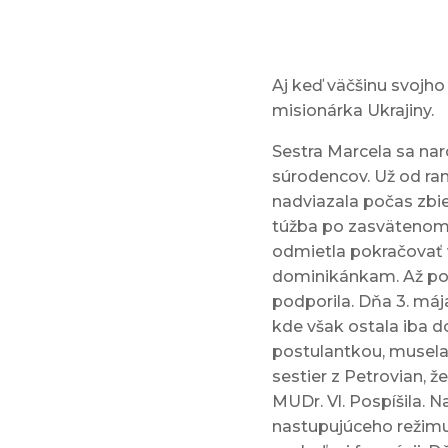
Aj keď väčšinu svojho
misionárka Ukrajiny.
Sestra Marcela sa nar
súrodencov. Už od ran
nadviazala počas zbie
túžba po zasvätenom ž
odmietla pokračovať 
dominikánkam. Až po o
podporila. Dňa 3. máj
kde však ostala iba d
postulantkou, musela
sestier z Petrovian, 
MUDr. Vl. Pospíšila. 
nastupujúceho režimu