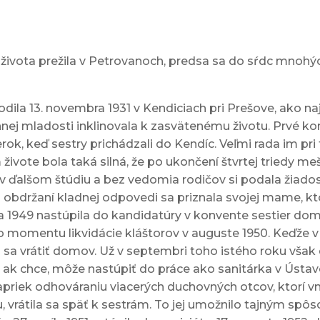
 života prežila v Petrovanoch, predsa sa do sŕdc mnohý
odila 13. novembra 1931 v Kendiciach pri Prešove, ako na
nej mladosti inklinovala k zasvätenému životu. Prvé ko
rok, keď sestry prichádzali do Kendíc. Veľmi rada im pr
ivote bola taká silná, že po ukončení štvrtej triedy meš
v ďalšom štúdiu a bez vedomia rodičov si podala žiado
bdržaní kladnej odpovedi sa priznala svojej mame, ktor
a 1949 nastúpila do kandidatúry v konvente sestier dom
o momentu likvidácie kláštorov v auguste 1950. Keďže v
 sa vrátiť domov. Už v septembri toho istého roku však
že ak chce, môže nastúpiť do práce ako sanitárka v Ústav
Napriek odhováraniu viacerých duchovných otcov, ktorí v
, vrátila sa späť k sestrám. To jej umožnilo tajným sp