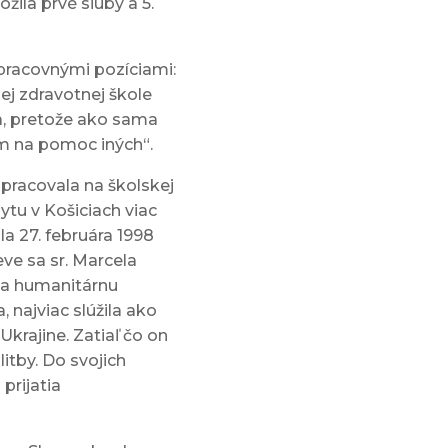
ožila prvé sľuby a 5.
pracovnými pozíciami:
ej zdravotnej škole
la, pretože ako sama
m na pomoc iných“.
pracovala na školskej
tu v Košiciach viac
la 27. februára 1998
ve sa sr. Marcela
ala humanitárnu
 najviac slúžila ako
krajine. Zatiaľ čo on
itby. Do svojich
prijatia