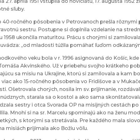
a 27. apríla 1951 vstúpila do noviciátu, 17. augusta 1952 zl
tné sľuby.
o 40-ročného pôsobenia v Petrovanoch prešla rôznymi 
ravotnú sestru. Postupne si doplnila vzdelanie na stredn
ku 1958 ukončila maturitou. Prácu s chorými si zamilova
 uvádza: „od mladosti túžila pomáhať ľuďom odkázaný
odkového veku bola v r. 1996 asignovaná do Košíc, kde 
 Tomáša Akvinského. Už v priebehu svojho krátkeho poby
hajúcu sa misiu na Ukrajine, ktorú si zamilovala a kam bo
 viac ako 15-ročného pôsobenia vo Fridišove a v Mukače
ti. Ošetrovala chorých, nosila im sv. prijímanie, rozdáv
údznych, starala sa o kostol a ako sama skonštatovala,
dzala sestry i otca Svorada OP na misijných cestách po U
ila. Mnohí si na sr. Marcelu spomínajú ako na ženu modl
etkých, s ktorými sa stretávala. Pre každého mala slovo 
na misiách prijímala ako Božiu vôľu.