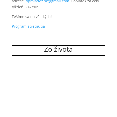
adrese
opmladez.sk@gmail.com
Poplatok za celý
týždeň 50,- eur.
Tešíme sa na všetkých!
Program stretnutia
Zo života
Dominikánky si zvolili nové vedenie
Sestry z Kongregácie sestier dominikánok bl. Imeldy
si 29. júla 2026 na XIV. Generálnej kapitule zvolili
nové vedenie. Do služby generálnej predstavenej
bola na druhé obdobie zvolená sr. M. Karola
Dravecká OP. Členkami generálnej rady sa stali: sr.