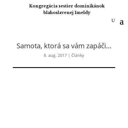
Kongregácia sestier dominikánok
blahoslavenej Imeldy
Samota, ktorá sa vám zapáči…
8. aug. 2017
|
Články