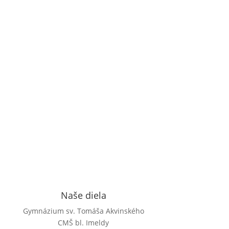
-11/2025 Celková výška...
Viac...

Naše diela
Gymnázium sv. Tomáša Akvinského
CMŠ bl. Imeldy