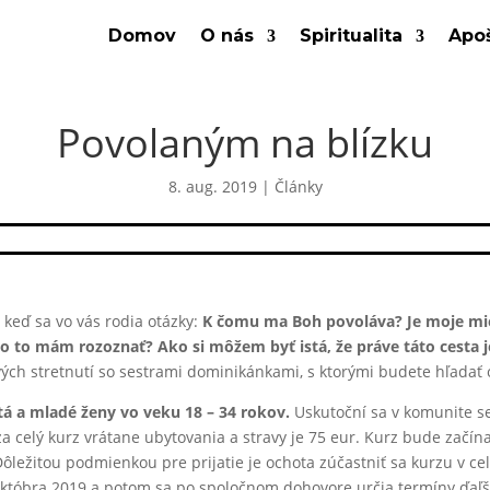
Domov
O nás
Spiritualita
Apoš
Povolaným na blízku
8. aug. 2019
|
Články
 keď sa vo vás rodia otázky:
K čomu ma Boh povoláva? Je moje mie
 to mám rozoznať? Ako si môžem byť istá, že práve táto cesta j
h stretnutí so sestrami dominikánkami, s ktorými budete hľadať o
tá a mladé ženy vo veku 18 – 34 rokov.
Uskutoční sa v komunite s
a celý kurz vrátane ubytovania a stravy je 75 eur. Kurz bude začína
ôležitou podmienkou pre prijatie je ochota zúčastniť sa kurzu v ce
 októbra 2019 a potom sa po spoločnom dohovore určia termíny ďaľší