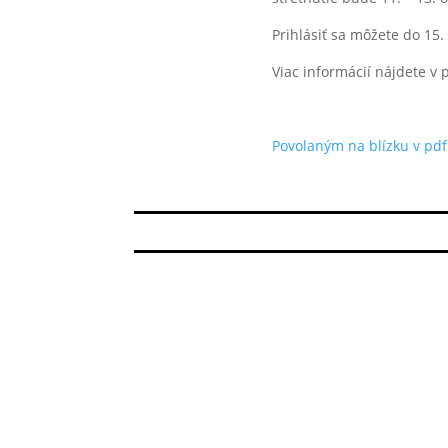
Prihlásiť sa môžete do 1
Viac informácií nájdete v
Povolaným na blízku v pdf
Dominikánky si zvolili nové vedenie
Sestry z Kongregácie sestier dominikánok bl. Im
druhé obdobie zvolená sr. M. Karola Dravecká OP
Viac...