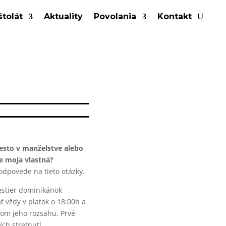
tolát
Aktuality
Povolania
Kontakt
sto v manželstve alebo
e moja vlastná?
dpovede na tieto otázky.
estier dominikánok
ť vždy v piatok o 18:00h a
lom jeho rozsahu. Prvé
ch stretnutí.