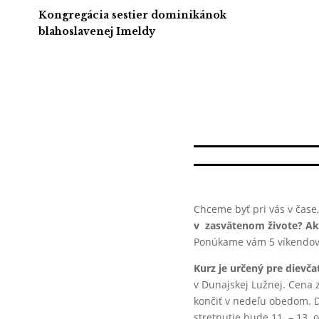
Kongregácia sestier dominikánok
blahoslavenej Imeldy
Chceme byť pri vás v čase,
v zasvätenom živote? Ako
Ponúkame vám 5 víkendovýc
Kurz je určený pre dievča
v Dunajskej Lužnej. Cena z
končiť v nedeľu obedom. D
stretnutie bude 11. – 13.