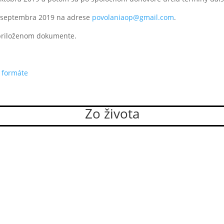
5. septembra 2019 na adrese
povolaniaop@gmail.com
.
 priloženom dokumente.
 formáte
Zo života
eldy si 29. júla 2026 na XIV. Generálnej kapitule zvolili nové vede
. Členkami generálnej rady sa stali: sr. M. Justína...