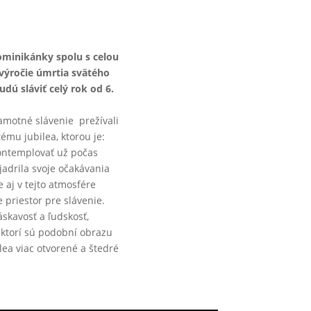
dominikánky spolu s celou
výročie úmrtia svätého
ú sláviť celý rok od 6.
samotné slávenie prežívali
tému jubilea, ktorou je:
kontemplovať už počas
jadrila svoje očakávania
 aj v tejto atmosfére
e priestor pre slávenie.
áskavosť a ľudskosť,
 ktorí sú podobní obrazu
lea viac otvorené a štedré