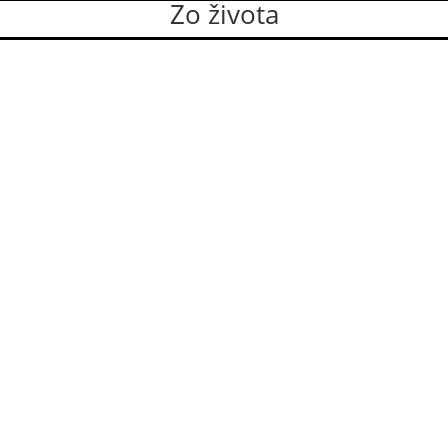
Zo života
eldy si 29. júla 2026 na XIV. Generálnej kapitule zvolili nové vede
. Členkami generálnej rady sa stali: sr. M. Justína...