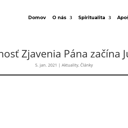
Domov
O nás
Spiritualita
Apoš
nosť Zjavenia Pána začína 
5. jan. 2021
|
Aktuality
,
Články