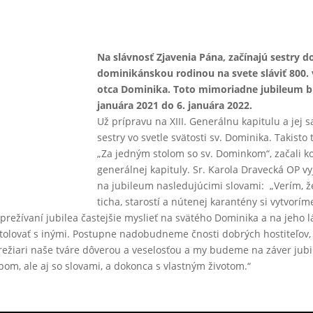
Na slávnosť Zjavenia Pána, začínajú sestry 
dominikánskou rodinou na svete sláviť 800. 
otca Dominika. Toto mimoriadne jubileum bud
januára 2021 do 6. januára 2022.
Už prípravu na XIII. Generálnu kapitulu a jej 
sestry vo svetle svätosti sv. Dominika. Takisto 
„Za jedným stolom so sv. Dominkom“, začali 
generálnej kapituly. Sr. Karola Dravecká OP vy
na jubileum nasledujúcimi slovami: „Verím, že
ticha, starostí a nútenej karantény si vytvorím
režívaní jubilea častejšie myslieť na svätého Dominika a na jeho l
olovať s inými. Postupne nadobudneme čnosti dobrých hostiteľov,
prežiari naše tváre dôverou a veselosťou a my budeme na záver jubi
ebom, ale aj so slovami, a dokonca s vlastným životom.“