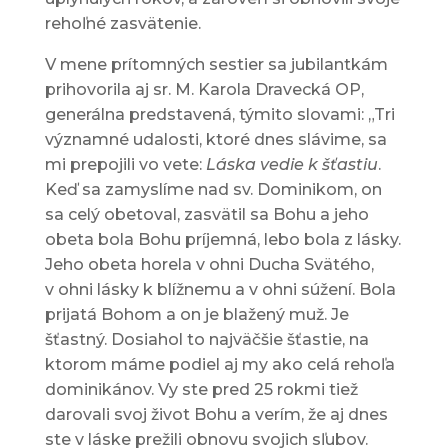
rehoľné zasvätenie.
V mene prítomných sestier sa jubilantkám
prihovorila aj sr. M. Karola Dravecká OP,
generálna predstavená, týmito slovami: „Tri
významné udalosti, ktoré dnes slávime, sa
mi prepojili vo vete:
Láska vedie k šťastiu
.
Keď sa zamyslíme nad sv. Dominikom, on
sa celý obetoval, zasvätil sa Bohu a jeho
obeta bola Bohu príjemná, lebo bola z lásky.
Jeho obeta horela v ohni Ducha Svätého,
v ohni lásky k blížnemu a v ohni súžení. Bola
prijatá Bohom a on je blažený muž. Je
šťastný. Dosiahol to najväčšie šťastie, na
ktorom máme podiel aj my ako celá rehoľa
dominikánov. Vy ste pred 25 rokmi tiež
darovali svoj život Bohu a verím, že aj dnes
ste v láske prežili obnovu svojich sľubov.