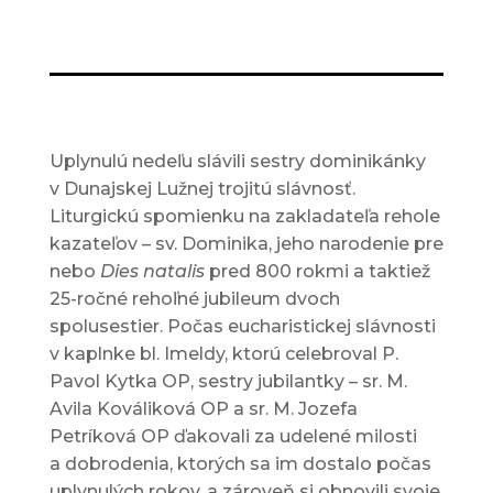
Uplynulú nedeľu slávili sestry dominikánky
v Dunajskej Lužnej trojitú slávnosť.
Liturgickú spomienku na zakladateľa rehole
kazateľov – sv. Dominika, jeho narodenie pre
nebo
Dies natalis
pred 800 rokmi a taktiež
25-ročné rehoľné jubileum dvoch
spolusestier. Počas eucharistickej slávnosti
v kaplnke bl. Imeldy, ktorú celebroval P.
Pavol Kytka OP, sestry jubilantky – sr. M.
Avila Kováliková OP a sr. M. Jozefa
Petríková OP ďakovali za udelené milosti
a dobrodenia, ktorých sa im dostalo počas
uplynulých rokov, a zároveň si obnovili svoje