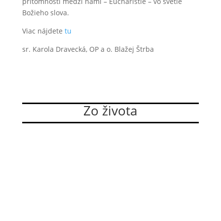
prítomnosti medzi nami – Eucharistie – vo svetle
Božieho slova.
Viac nájdete
tu
sr. Karola Dravecká, OP a o. Blažej Štrba
Zo života
Dominikánky si zvolili nové vedenie
Sestry z Kongregácie sestier dominikánok bl. Imeldy
si 29. júla 2026 na XIV. Generálnej kapitule zvolili
nové vedenie. Do služby generálnej predstavenej