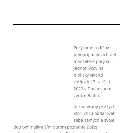
Pozývame rodičov
prvoprijímajúcich detí,
manželské páry či
jednotlivcov na
biblický víkend
v dňoch 17. – 19. 1.
2020 v Duchovnom
centre Badín.
Je zameraný pre tých,
ktorí chcú obdarovať
seba samých a svoje
deti tým najkrajším darom poznania Božej