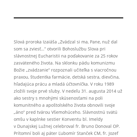
Slová proroka Izaiáša „Zvádzal si ma, Pane, nuž dal
som sa zviesť…“ otvorili Bohoslužbu Slova pri
slávnostnej Eucharistii na poďakovanie za 25 rokov
zasväteného života. Na sklonku pádu komunizmu
Božie „zvádzanie“ rozpoznali učiteľka s viacročnou
praxou, študentka farmácie, detská sestra, dievčina,
hľadajúca prácu a mladá účtovníčka. V roku 1989
zložili svoje prvé sľuby. V nedeľu 31. augusta 2014 už
ako sestry s mnohými skúsenosťami na poli
komunitného a apoštolského života obnovili svoje
„áno“ pred tvárou Všemohúceho. Slávnostnú svätú
omšu v kaplnke sestier Konventu bl. Imeldy
v Dunajskej Lužnej celebroval fr. Bruno Donoval OP.
Prítomní boli aj páter Ľubomír Stanček CM, fr. Jozef