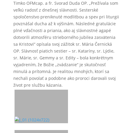
Timko OFMcap. a fr. Svorad Duda OP. „Prežívala som
veľkú radosť z dnešnej slávnosti. Sesterské
spoločenstvo preniknuté modlitbou a spev pri liturgii
povznášal ducha až k výšinám. Následné gratulácie
plné vďačnosti a priania, ako aj slávnostné agapé
dotvorili atmosféru strieborného jubilea zasvätenia
sa Kristovi“ opísala svoj zážitok sr. Mária Černická
OP. Slávnosť piatich sestier – sr. Kataríny, sr. Lýdie,
sr. Márie, sr. Gemmy a sr. Edity – bola konkrétnym
vyjadrením, že Božie „zvádzanie“ je skutočnosť
minulá a prítomná. Je realitou mnohých, ktorí sa
nechali povolať a podobne ako proroci darovali svoj
život pre službu kázania.