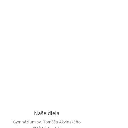
blahoslavenej Imeldy Termín realizácie: 06/2024
-11/2025 Celková výška...
Viac...

Naše diela
Gymnázium sv. Tomáša Akvinského