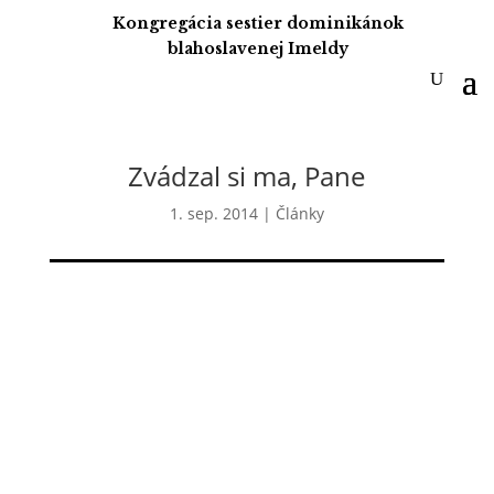
Kongregácia sestier dominikánok
blahoslavenej Imeldy
Zvádzal si ma, Pane
1. sep. 2014
|
Články