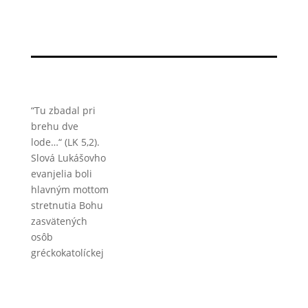
“Tu zbadal pri
brehu dve
lode…“ (LK 5,2).
Slová Lukášovho
evanjelia boli
hlavným mottom
stretnutia Bohu
zasvätených
osôb
gréckokatolíckej