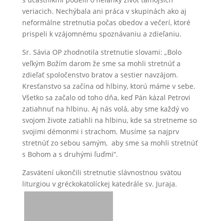
veriacich. Nechýbala ani práca v skupinách ako aj
neformálne stretnutia počas obedov a večerí, ktoré
prispeli k vzájomnému spoznávaniu a zdieľaniu.
Sr. Sávia OP zhodnotila stretnutie slovami: „Bolo
veľkým Božím darom že sme sa mohli stretnúť a
zdieľať spoločenstvo bratov a sestier navzájom.
Kresťanstvo sa začína od hlbiny, ktorú máme v sebe.
Všetko sa začalo od toho dňa, keď Pán kázal Petrovi
zatiahnuť na hlbinu. Aj nás volá, aby sme každý vo
svojom živote zatiahli na hlbinu, kde sa stretneme so
svojimi démonmi i strachom. Musíme sa najprv
stretnúť zo sebou samým, aby sme sa mohli stretnúť
s Bohom a s druhými ľuďmi“.
Zasvätení ukončili stretnutie slávnostnou svätou
liturgiou v gréckokatolíckej katedrále sv. Juraja.