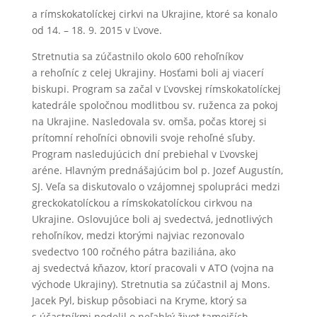
a rímskokatolíckej cirkvi na Ukrajine, ktoré sa konalo
od 14. – 18. 9. 2015 v Ľvove.
Stretnutia sa zúčastnilo okolo 600 rehoľníkov
a rehoľníc z celej Ukrajiny. Hosťami boli aj viacerí
biskupi. Program sa začal v Ľvovskej rímskokatolíckej
katedrále spoločnou modlitbou sv. ruženca za pokoj
na Ukrajine. Nasledovala sv. omša, počas ktorej si
prítomní rehoľníci obnovili svoje rehoľné sľuby.
Program nasledujúcich dní prebiehal v Ľvovskej
aréne. Hlavným prednášajúcim bol p. Jozef Augustín,
SJ. Veľa sa diskutovalo o vzájomnej spolupráci medzi
greckokatolíckou a rímskokatolíckou cirkvou na
Ukrajine. Oslovujúce boli aj svedectvá, jednotlivých
rehoľníkov, medzi ktorými najviac rezonovalo
svedectvo 100 ročného pátra baziliána, ako
aj svedectvá kňazov, ktorí pracovali v ATO (vojna na
východe Ukrajiny). Stretnutia sa zúčastnil aj Mons.
Jacek Pyl, biskup pôsobiaci na Kryme, ktorý sa
s účastníkmi podelil o neľahký život tamojších