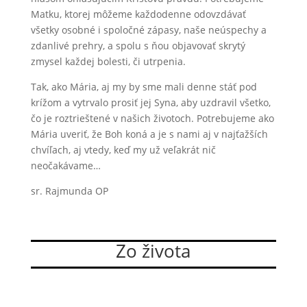
Matku, ktorej môžeme každodenne odovzdávať
všetky osobné i spoločné zápasy, naše neúspechy a
zdanlivé prehry, a spolu s ňou objavovať skrytý
zmysel každej bolesti, či utrpenia.
Tak, ako Mária, aj my by sme mali denne stáť pod
krížom a vytrvalo prosiť jej Syna, aby uzdravil všetko,
čo je roztrieštené v našich životoch. Potrebujeme ako
Mária uveriť, že Boh koná a je s nami aj v najťažších
chvíľach, aj vtedy, keď my už veľakrát nič
neočakávame…
sr. Rajmunda OP
Zo života