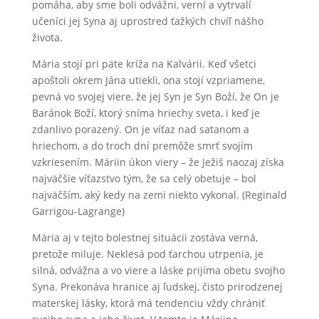
pomáha, aby sme boli odvážni, verní a vytrvalí
učeníci jej Syna aj uprostred ťažkých chvíľ nášho
života.
Mária stojí pri päte kríža na Kalvárii. Keď všetci
apoštoli okrem Jána utiekli, ona stojí vzpriamene,
pevná vo svojej viere, že jej Syn je Syn Boží, že On je
Baránok Boží, ktorý sníma hriechy sveta, i keď je
zdanlivo porazený. On je víťaz nad satanom a
hriechom, a do troch dní premôže smrť svojím
vzkriesením. Máriin úkon viery – že Ježiš naozaj získa
najväčšie víťazstvo tým, že sa celý obetuje – bol
najväčším, aký kedy na zemi niekto vykonal. (Reginald
Garrigou-Lagrange)
Mária aj v tejto bolestnej situácii zostáva verná,
pretože miluje. Neklesá pod ťarchou utrpenia, je
silná, odvážna a vo viere a láske prijíma obetu svojho
Syna. Prekonáva hranice aj ľudskej, čisto prirodzenej
materskej lásky, ktorá má tendenciu vždy chrániť