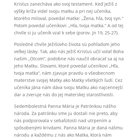
Kristus zanecháva ako svoj testament. Keď Ježiš z
výšky kríža videl svoju matku a pri nej učeníka,
ktorého miloval, povedal matke: „Žena, hľa, tvoj syn.“
Potom povedal učeníkovi: „Hľa, tvoja matka.“ A od tej
chvíle si ju učeník vzal k sebe (porov. Jn 19, 25-27).
Posledné chvíle Ježišovho života sú pohľadom jeho
veľkej lásky. Tak, ako nás Ježiš Kristus učil volať Boha
našim „Otcom“, podobne nás naučil obracať sa aj na
jeho Matku. Slovami, ktoré povedal učeníkovi „Hľa,
tvoja matka“, nám zjavuje pravdu o všeobecnom
materstve svojej Matky ako Matky všetkých ľudí. Cez
učeníka Jána nám dáva svoju Matku ako najcennejší
dar a zveruje nás do jej materskej starostlivosti.
Sedembolestná Panna Mária je Patrónkou nášho
národa. Za patrónku sme ju dostali nie preto, aby
nás podporovala v sebaľútosti nad utrpením a
spôsobenými krivdami. Panna Mária je daná nášmu
národu a každému z nás ako Matka, ktorá nám