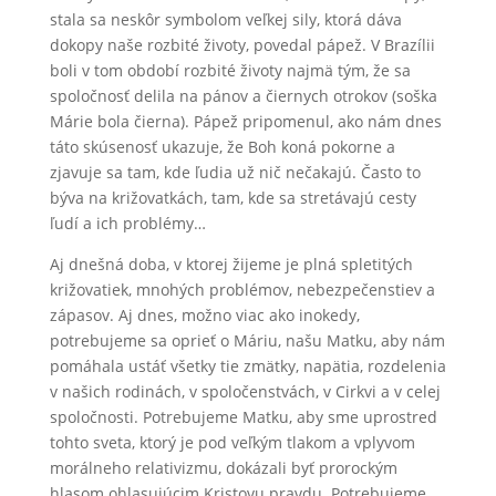
stala sa neskôr symbolom veľkej sily, ktorá dáva
dokopy naše rozbité životy, povedal pápež. V Brazílii
boli v tom období rozbité životy najmä tým, že sa
spoločnosť delila na pánov a čiernych otrokov (soška
Márie bola čierna). Pápež pripomenul, ako nám dnes
táto skúsenosť ukazuje, že Boh koná pokorne a
zjavuje sa tam, kde ľudia už nič nečakajú. Často to
býva na križovatkách, tam, kde sa stretávajú cesty
ľudí a ich problémy…
Aj dnešná doba, v ktorej žijeme je plná spletitých
križovatiek, mnohých problémov, nebezpečenstiev a
zápasov. Aj dnes, možno viac ako inokedy,
potrebujeme sa oprieť o Máriu, našu Matku, aby nám
pomáhala ustáť všetky tie zmätky, napätia, rozdelenia
v našich rodinách, v spoločenstvách, v Cirkvi a v celej
spoločnosti. Potrebujeme Matku, aby sme uprostred
tohto sveta, ktorý je pod veľkým tlakom a vplyvom
morálneho relativizmu, dokázali byť prorockým
hlasom ohlasujúcim Kristovu pravdu. Potrebujeme