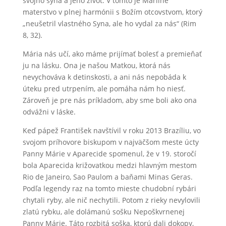
svojho syna a jeho život. V tomto je Máriine
materstvo v plnej harmónii s Božím otcovstvom, ktorý
„neušetril vlastného Syna, ale ho vydal za nás“ (Rim
8, 32).
Mária nás učí, ako máme prijímať bolesť a premieňať
ju na lásku. Ona je našou Matkou, ktorá nás
nevychováva k detinskosti, a ani nás nepobáda k
úteku pred utrpením, ale pomáha nám ho niesť.
Zároveň je pre nás príkladom, aby sme boli ako ona
odvážni v láske.
Keď pápež František navštívil v roku 2013 Brazíliu, vo
svojom príhovore biskupom v najväčšom meste úcty
Panny Márie v Aparecide spomenul, že v 19. storočí
bola Aparecida križovatkou medzi hlavným mestom
Rio de Janeiro, Sao Paulom a baňami Minas Geras.
Podľa legendy raz na tomto mieste chudobní rybári
chytali ryby, ale nič nechytili. Potom z rieky nevylovili
zlatú rybku, ale dolámanú sošku Nepoškvrnenej
Panny Márie. Táto rozbitá soška, ktorú dali dokopy,