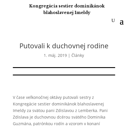
Kongregácia sestier dominikánok
blahoslavenej Imeldy
Putovali k duchovnej rodine
1. máj. 2019
|
Články
V čase veľkonočnej oktávy putovali sestry z
Kongregácie sestier dominikánok blahoslavenej
Imeldy za svätou pani Zdislavou z Lemberka. Pani
Zdislava je duchovnou dcérou svätého Dominika
Guzmána, patrónkou rodín a vzorom v konaní