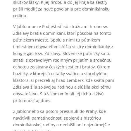
skutkov lásky. K jej hrobu a do jej kraja sa sestry
prišli modliť za nové povolania pre dominikánsku
rodinu.
V Jablonnom v Podještedí sú strážcami hrobu sv.
Zdislavy bratia dominikáni, ktorí pôsobia na tomto
pútnickom mieste. Spolu s nimi tu pútnikom
i miestnym obyvateľom slúžia sestry dominikánky z
kongregácie sv. Zdislavy. Slovenské pútničky sa tu
stretli s opravdivým rodinným prijatím a srdečnou
ochotou zo strany českých sestier i bratov. Okrem
baziliky, v ktorej sú ostatky svätice a starobylého
kláštora, si prezreli aj hrad Lemberk, kde svätá pani
Zdislava žila so svojou rodinou a slúžila okolitému
obyvateľstvu. S úžasom vnímali jej tichú a živú
prítomnosť aj dnes.
Z Jablonného sa potom presunuli do Prahy, kde
navštívili pamätihodnosti spojené s históriou
dominikánskej rodiny a neobišli ani najznámejšie