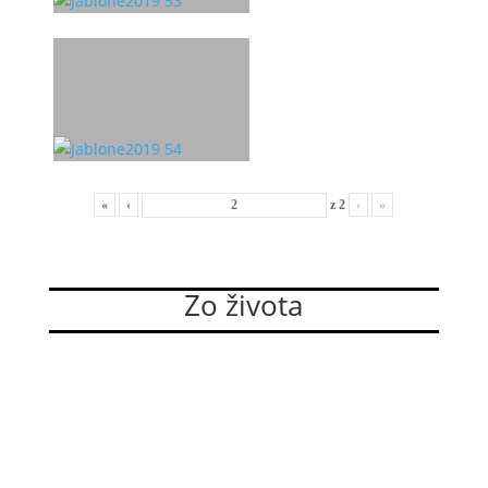
«
‹
z
2
›
»
Zo života