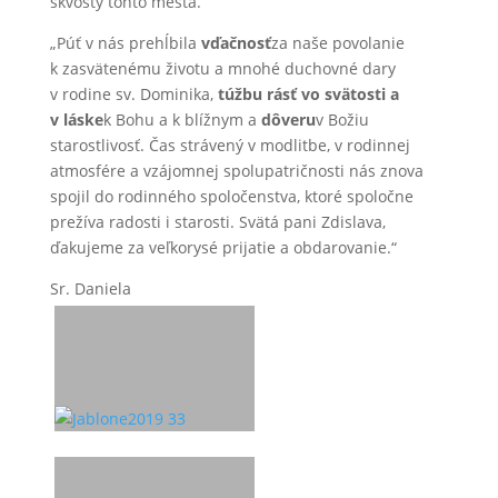
skvosty tohto mesta.
„Púť v nás prehĺbila
vďačnosť
za naše povolanie
k zasvätenému životu a mnohé duchovné dary
v rodine sv. Dominika,
túžbu rásť vo svätosti a
v láske
k Bohu a k blížnym a
dôveru
v Božiu
starostlivosť. Čas strávený v modlitbe, v rodinnej
atmosfére a vzájomnej spolupatričnosti nás znova
spojil do rodinného spoločenstva, ktoré spoločne
prežíva radosti i starosti. Svätá pani Zdislava,
ďakujeme za veľkorysé prijatie a obdarovanie.“
Sr. Daniela