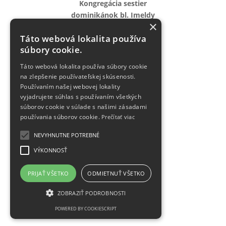
Kongregácia sestier
dominikánok bl. Imeldy
×
Generálny dom
Táto webová lokalita používa
Parková 27
súbory cookie.
821 05 Bratislava 2
Táto webová lokalita používa súbory cookie
Tel:
02 / 4341 5145
na zlepšenie používateľskej skúsenosti.
Používaním našej webovej lokality
vyjadrujete súhlas s používaním všetkých
generalat@dominikanky.sk
súborov cookie v súlade s našimi zásadami
používania súborov cookie.
Prečítať viac
Sledova
NEVYHNUTNE POTREBNÉ
Sledova
VÝKONNOSŤ
PRIJAŤ VŠETKO
ODMIETNUŤ VŠETKO
Webmail
ZOBRAZIŤ PODROBNOSTI
POWERED BY COOKIESCRIPT