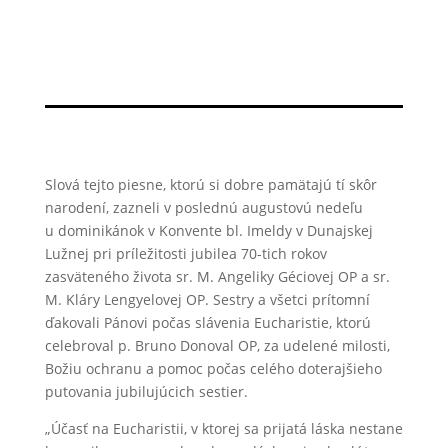
Slová tejto piesne, ktorú si dobre pamätajú tí skôr
narodení, zazneli v poslednú augustovú nedeľu
u dominikánok v Konvente bl. Imeldy v Dunajskej
Lužnej pri príležitosti jubilea 70-tich rokov
zasväteného života sr. M. Angeliky Géciovej OP a sr.
M. Kláry Lengyelovej OP. Sestry a všetci prítomní
ďakovali Pánovi počas slávenia Eucharistie, ktorú
celebroval p. Bruno Donoval OP, za udelené milosti,
Božiu ochranu a pomoc počas celého doterajšieho
putovania jubilujúcich sestier.
„Účasť na Eucharistii, v ktorej sa prijatá láska nestane