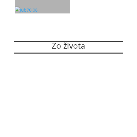
Zo života
Dominikánky si zvolili nové vedenie
Sestry z Kongregácie sestier dominikánok bl. Imeldy
si 29. júla 2026 na XIV. Generálnej kapitule zvolili
nové vedenie. Do služby generálnej predstavenej
bola na druhé obdobie zvolená sr. M. Karola
Dravecká OP. Členkami generálnej rady sa stali: sr.
M. Justína...
Viac...