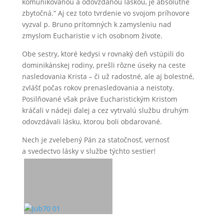
komunikovanou a odovzdanou láskou, je absolútne
zbytočná.“ Aj cez toto tvrdenie vo svojom príhovore
vyzval p. Bruno prítomných k zamysleniu nad
zmyslom Eucharistie v ich osobnom živote.
Obe sestry, ktoré kedysi v rovnaký deň vstúpili do
dominikánskej rodiny, prešli rôzne úseky na ceste
nasledovania Krista – či už radostné, ale aj bolestné,
zvlášť počas rokov prenasledovania a neistoty.
Posilňované však práve Eucharistickým Kristom
kráčali v nádeji ďalej a cez vytrvalú službu druhým
odovzdávali lásku, ktorou boli obdarované.
Nech je zvelebený Pán za statočnosť, vernosť
a svedectvo lásky v službe týchto sestier!