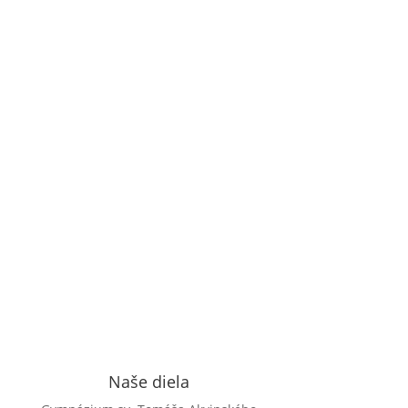
Prijímateľ: Kongregácia sestier dominikánok
blahoslavenej Imeldy Termín realizácie: 06/2024
-11/2025 Celková výška...
Viac...

Naše diela