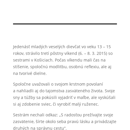
Jedenásť mladých veselých dievčat vo veku 13 – 15
rokov, strávilo tretí pôstny víkend (6. – 8. 3. 2015) so
sestrami v Košiciach. Počas víkendu mali čas na
stíšenie, spoločnú modlitbu, osobnú reflexiu, ale aj
na tvorivé dielne.
Spoločne uvažovali o svojom krstnom povolaní
a nahliadli aj do tajomstva zasväteného života. Svoje
sny a túžby sa pokúsili vyjadriť v maľbe, ale vyskúšali
si aj zdobenie sviec, či vyrobiť malý ruženec.
Sestrám nechali odkaz: „S radosťou prežívajte svoje
zasvätenie, šírte okolo seba pravú lásku a privádzajte
druhých na správnu cestu“.