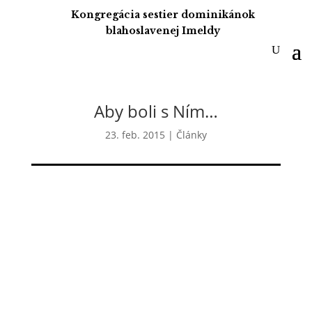
Kongregácia sestier dominikánok
blahoslavenej Imeldy
Aby boli s Ním…
23. feb. 2015
|
Články