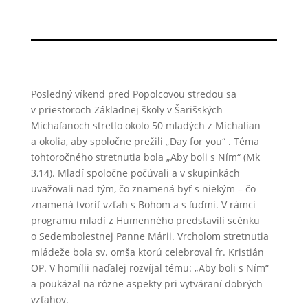
Posledný víkend pred Popolcovou stredou sa
v priestoroch Základnej školy v Šarišských
Michaľanoch stretlo okolo 50 mladých z Michalian
a okolia, aby spoločne prežili „Day for you“ . Téma
tohtoročného stretnutia bola „Aby boli s Ním“ (Mk
3,14). Mladí spoločne počúvali a v skupinkách
uvažovali nad tým, čo znamená byť s niekým – čo
znamená tvoriť vzťah s Bohom a s ľuďmi. V rámci
programu mladí z Humenného predstavili scénku
o Sedembolestnej Panne Márii. Vrcholom stretnutia
mládeže bola sv. omša ktorú celebroval fr. Kristián
OP. V homílii naďalej rozvíjal tému: „Aby boli s Ním“
a poukázal na rôzne aspekty pri vytváraní dobrých
vzťahov.