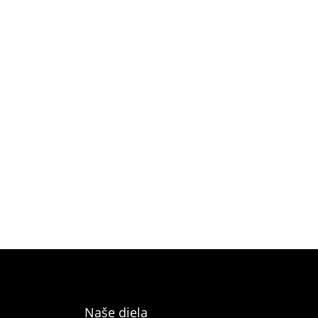
Prijímateľ: Kongregácia sestier dominikánok
blahoslavenej Imeldy Termín realizácie: 06/2024
-11/2025 Celková výška...
Viac...

Naše diela