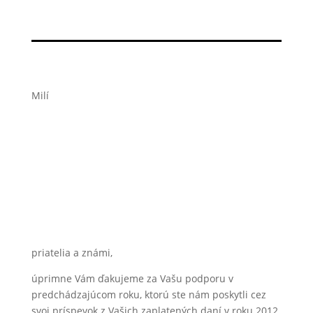
Milí
priatelia a známi,
úprimne Vám ďakujeme za Vašu podporu v
predchádzajúcom roku, ktorú ste nám poskytli cez
svoj príspevok z Vašich zaplatených daní v roku 2012.