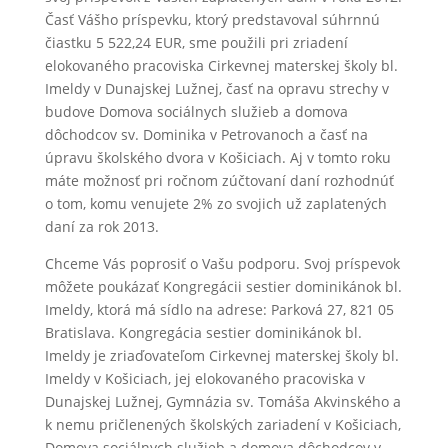
Časť Vášho príspevku, ktorý predstavoval súhrnnú
čiastku 5 522,24 EUR, sme použili pri zriadení
elokovaného pracoviska Cirkevnej materskej školy bl.
Imeldy v Dunajskej Lužnej, časť na opravu strechy v
budove Domova sociálnych služieb a domova
dôchodcov sv. Dominika v Petrovanoch a časť na
úpravu školského dvora v Košiciach. Aj v tomto roku
máte možnosť pri ročnom zúčtovaní daní rozhodnúť
o tom, komu venujete 2% zo svojich už zaplatených
daní za rok 2013.
Chceme Vás poprosiť o Vašu podporu. Svoj príspevok
môžete poukázať Kongregácii sestier dominikánok bl.
Imeldy, ktorá má sídlo na adrese: Parková 27, 821 05
Bratislava. Kongregácia sestier dominikánok bl.
Imeldy je zriaďovateľom Cirkevnej materskej školy bl.
Imeldy v Košiciach, jej elokovaného pracoviska v
Dunajskej Lužnej, Gymnázia sv. Tomáša Akvinského a
k nemu pričlenených školských zariadení v Košiciach,
Domova sociálnych služieb a domova dôchodcov v