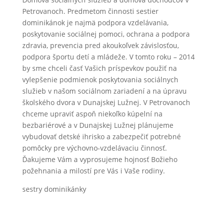
Petrovanoch. Predmetom činnosti sestier
dominikánok je najmä podpora vzdelávania,
poskytovanie sociálnej pomoci, ochrana a podpora
zdravia, prevencia pred akoukoľvek závislosťou,
podpora športu detí a mládeže. V tomto roku – 2014
by sme chceli časť Vašich príspevkov použiť na
vylepšenie podmienok poskytovania sociálnych
služieb v našom sociálnom zariadení a na úpravu
školského dvora v Dunajskej Lužnej. V Petrovanoch
chceme upraviť aspoň niekoľko kúpelní na
bezbariérové a v Dunajskej Lužnej plánujeme
vybudovať detské ihrisko a zabezpečiť potrebné
pomôcky pre výchovno-vzdelávaciu činnosť.
Ďakujeme Vám a vyprosujeme hojnosť Božieho
požehnania a milostí pre Vás i Vaše rodiny.
sestry dominikánky