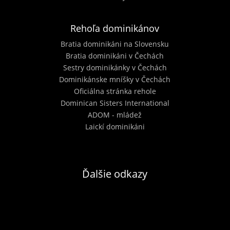
Rehoľa dominikánov
Bratia dominikáni na Slovensku
Bratia dominikáni v Čechách
Sestry dominikánky v Čechách
Dominikánske mníšky v Čechách
Oficiálna stránka rehole
Dominican Sisters International
ADOM - mládež
Laickí dominikáni
Ďalšie odkazy