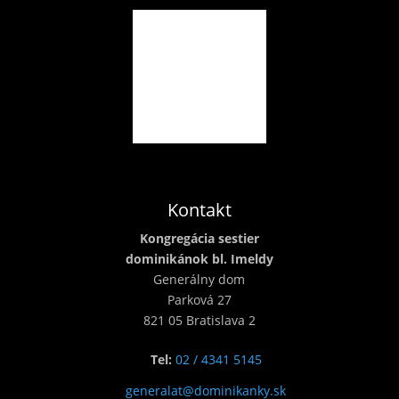
Kontakt
Kongregácia sestier
dominikánok bl. Imeldy
Generálny dom
Parková 27
821 05 Bratislava 2
Tel:
02 / 4341 5145
generalat@dominikanky.sk