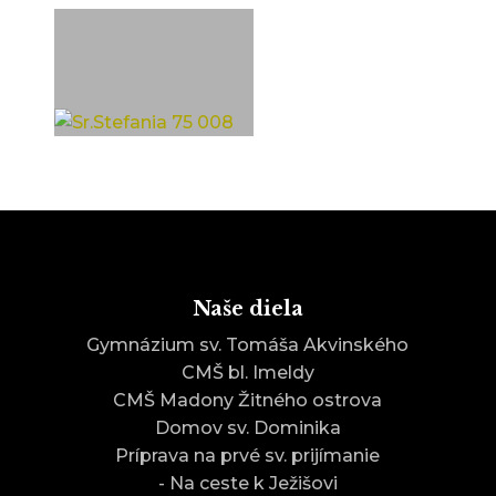
Naše diela
Gymnázium sv. Tomáša Akvinského
CMŠ bl. Imeldy
CMŠ Madony Žitného ostrova
Domov sv. Dominika
Príprava na prvé sv. prijímanie
- Na ceste k Ježišovi